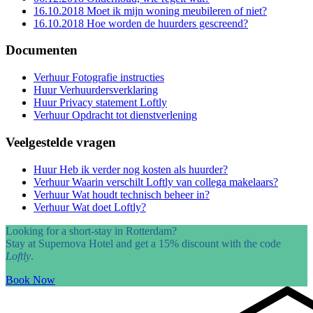
16.10.2018
Moet ik mijn woning meubileren of niet?
16.10.2018
Hoe worden de huurders gescreend?
Documenten
Verhuur
Fotografie instructies
Huur
Verhuurdersverklaring
Huur
Privacy statement Loftly
Verhuur
Opdracht tot dienstverlening
Veelgestelde vragen
Huur
Heb ik verder nog kosten als huurder?
Verhuur
Waarin verschilt Loftly van collega makelaars?
Verhuur
Wat houdt technisch beheer in?
Verhuur
Wat doet Loftly?
Looking for a short-stay in Rotterdam?
Stay at Supernova Hotel and get a 15% discount with the code
Loftly
.
Book Now