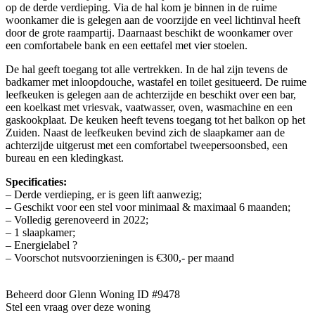
op de derde verdieping. Via de hal kom je binnen in de ruime
woonkamer die is gelegen aan de voorzijde en veel lichtinval heeft
door de grote raampartij. Daarnaast beschikt de woonkamer over
een comfortabele bank en een eettafel met vier stoelen.
De hal geeft toegang tot alle vertrekken. In de hal zijn tevens de
badkamer met inloopdouche, wastafel en toilet gesitueerd. De ruime
leefkeuken is gelegen aan de achterzijde en beschikt over een bar,
een koelkast met vriesvak, vaatwasser, oven, wasmachine en een
gaskookplaat. De keuken heeft tevens toegang tot het balkon op het
Zuiden. Naast de leefkeuken bevind zich de slaapkamer aan de
achterzijde uitgerust met een comfortabel tweepersoonsbed, een
bureau en een kledingkast.
Specificaties:
– Derde verdieping, er is geen lift aanwezig;
– Geschikt voor een stel voor minimaal & maximaal 6 maanden;
– Volledig gerenoveerd in 2022;
– 1 slaapkamer;
– Energielabel ?
– Voorschot nutsvoorzieningen is €300,- per maand
Beheerd door Glenn
Woning ID #9478
Stel een vraag over deze woning