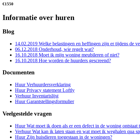
€1550
Informatie over huren
Blog
14.02.2019
Welke belastingen en heffingen zijn er tijdens de v
06.12.2018
Onderhoud, wie regelt wat?
16.10.2018
Moet ik mijn woning meubileren of niet?
16.10.2018
Hoe worden de huurders gescreend?
Documenten
Huur
Verhuurdersverklaring
Huur
Privacy statement Loftly
Verhuur
Inventarislijst
Huur
Garantstellingsformulier
Veelgestelde vragen
Huur
Wat moet ik doen als er een defect in de woning ontstaat 
Verhuur
Wat kan ik laten staan en wat moet ik weghalen qua sp
Huur
Zijn huisdieren toegestaan in de woningen?