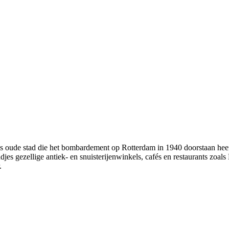
es oude stad die het bombardement op Rotterdam in 1940 doorstaan heef
andjes gezellige antiek- en snuisterijenwinkels, cafés en restaurants zo
.